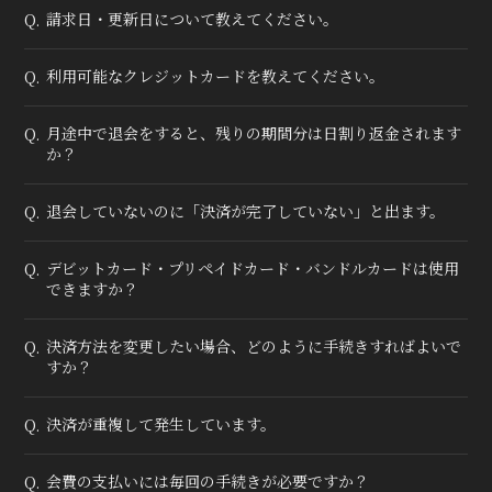
請求日・更新日について教えてください。
Q.
利用可能なクレジットカードを教えてください。
Q.
会員登録
ログイン
月途中で退会をすると、残りの期間分は日割り返金されます
Q.
か？
退会していないのに「決済が完了していない」と出ます。
Q.
デビットカード・プリペイドカード・バンドルカードは使用
Q.
できますか？
決済方法を変更したい場合、どのように手続きすればよいで
Q.
すか？
決済が重複して発生しています。
Q.
会費の支払いには毎回の手続きが必要ですか？
Q.