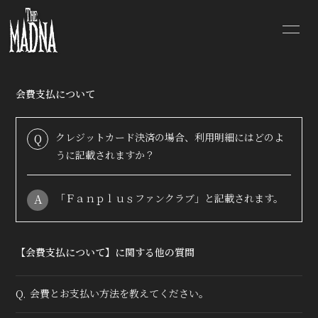
TOP
NEWS
会費支払について
SCHEDULE
DISCOGRAPHY
クレジットカード決済の場合、利用明細にはどのよ
Q
PROFILE
VIDEO
うに記載されますか？
SHOP
BLOG
A
「Ｆａｎｐｌｕｓファンクラブ」と記載されます。
MOVIE
RADIO
【会費支払について】に関する他の質問
PHOTO
Q&A
会費とお支払い方法を教えてください。
Q.
CONTACT