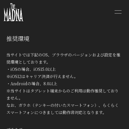
TOP
NEWS
推奨環境
SCHEDULE
DISCOGRAPHY
当サイトでは下記のOS、ブラウザのバージョンおよび設定を推
PROFILE
VIDEO
奨環境としております。
・iOSの場合、iOS15.0以上
SHOP
BLOG
※iOS12はキャリア決済が行えません。
・Androidの場合、8.0以上
MOVIE
RADIO
※当サイトはタブレット端末からのご利用は動作推奨しており
ません。
PHOTO
Q&A
なお、ガラホ（テンキーの付いたスマートフォン）、らくらく
スマートフォンにつきましては動作非対応となります。
CONTACT