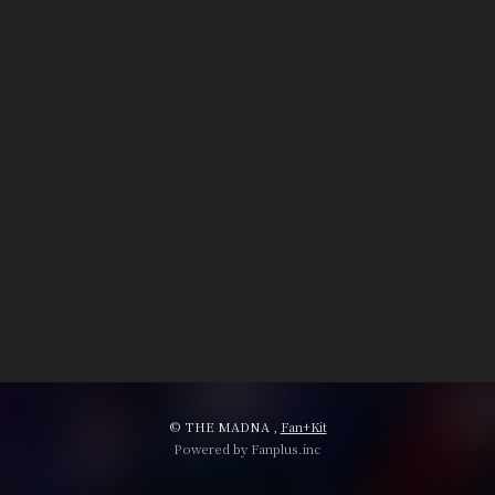
会員登録
ログイン
© THE MADNA ,
Fan+Kit
Powered by Fanplus.inc