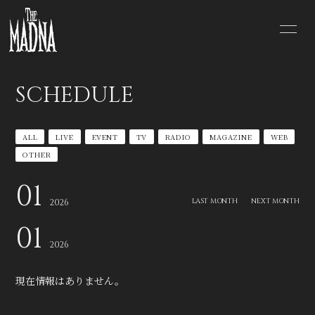
TOP
NEWS
SCHEDULE
SCHEDULE
DISCOGRAPHY
ALL
LIVE
EVENT
TV
RADIO
MAGAZINE
WEB
PROFILE
VIDEO
OTHER
SHOP
BLOG
01
LAST MONTH
NEXT MONTH
2026
MOVIE
RADIO
01
2026
PHOTO
Q&A
現在情報はありません。
CONTACT