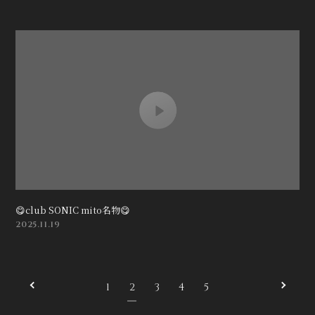
😋club SONIC mito名物😋
2025.11.19
1
2
3
4
5