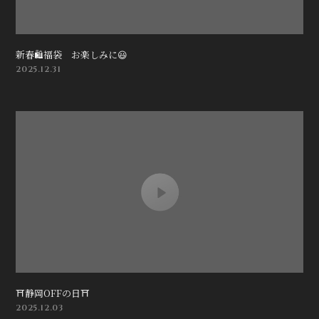
新春🛍️福袋 お楽しみに😃
2025.12.31
⛩️静岡OFFの日⛩️
2025.12.03