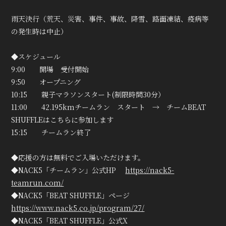
雨天決行（荒天、災害、事件、事故、降雪、路面凍結、疫病等
の発生時は中止）
◆スケジュール
会員登録
ログイン
9:00 開場 受付開始
9:50 オープニング
10:15 親子マラソンスタート(制限時間30分）
11:00 42.195kmチームラン スタート → チームBEAT
SHUFFLEはこちらに参加します
15:15 チームラン終了
◆応援の方は無料でご入場いただけます。
◆NACK5「チームラン」公式HP
https://nack5-
teamrun.com/
◆NACK5「BEAT SHUFFLE」ページ
https://www.nack5.co.jp/program/27/
◆NACK5「BEAT SHUFFLE」公式X