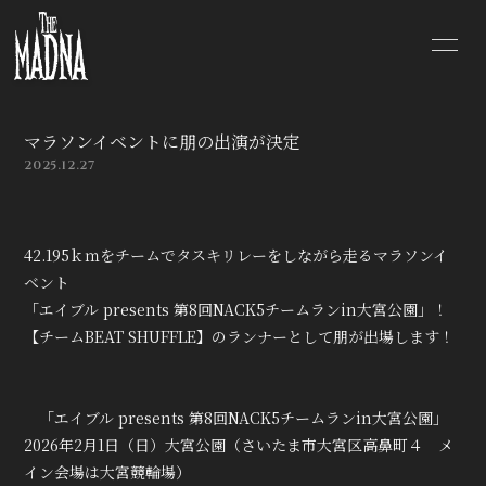
TOP
NEWS
マラソンイベントに朋の出演が決定
SCHEDULE
DISCOGRAPHY
2025.12.27
PROFILE
VIDEO
42.195ｋｍをチームでタスキリレーをしながら走るマラソンイ
SHOP
BLOG
ベント
「エイブル presents 第8回NACK5チームランin大宮公園」！
MOVIE
RADIO
【チームBEAT SHUFFLE】のランナーとして朋が出場します！
PHOTO
Q&A
「エイブル presents 第8回NACK5チームランin大宮公園」
2026年2月1日（日）大宮公園（さいたま市大宮区高鼻町４ メ
CONTACT
イン会場は大宮競輪場）