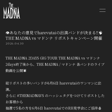
TOP
NEWS
👁️あなたの意見でharevutaiの出演バンドが決まる‼️🧠
SCHEDULE
DISCOGRAPHY
THE MADNA vs マドンナ リポストキャンペーン開催
2026.04.30
PROFILE
VIDEO
THE MADNA 2DAYS GIG TOUR THE MADNA vs マドンナ
SHOP
BLOG
2days終了後から、THE MADNA / マドンナ 各バンドのライブ
動画を公開🕷️
MOVIE
RADIO
総リポストの多いバンドが6月6日 harevutaiのワンマンに出
演。
PHOTO
Q&A
さらに #THEMADNAVS のハッシュタグをつけてリポストした
お客様から
CONTACT
抽選で5名の方を6月6日 harevutaiでのRH見学会にご招待🩸